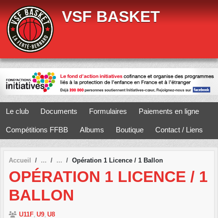
Panneau de gestion des cookies
VSF BASKET
Le club
Documents
Formulaires
Paiements en ligne
Compétitions FFBB
Albums
Boutique
Contact / Liens
Accueil
Opération 1 Licence / 1 Ballon
OPÉRATION 1 LICENCE / 1
BALLON
U11F
U9
U8