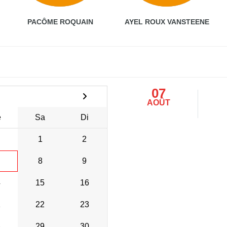
PACÔME ROQUAIN
AYEL ROUX VANSTEENE
07
AOÛT
e
Sa
Di
1
2
8
9
4
15
16
1
22
23
8
29
30