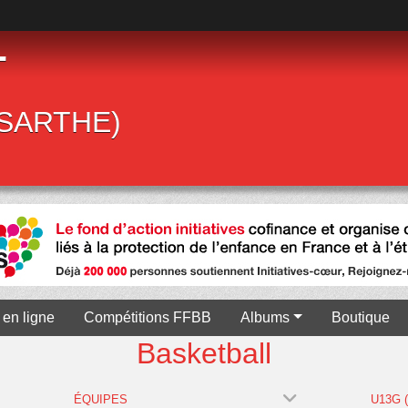
T
 (SARTHE)
en ligne
Compétitions FFBB
Albums
Boutique
Basketball
ÉQUIPES
U13G 