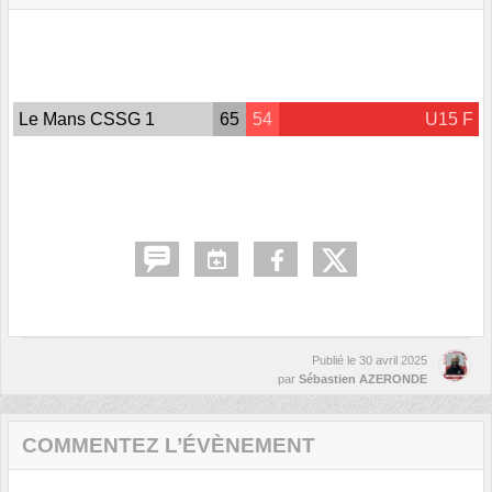
Le Mans CSSG 1
65
54
U15 F
Publié le
30 avril 2025
par
Sébastien AZERONDE
COMMENTEZ L’ÉVÈNEMENT