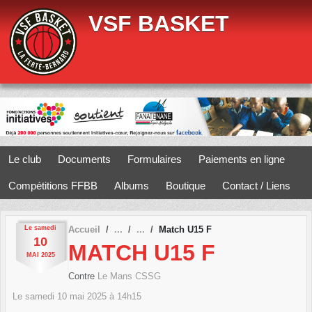
Panneau de gestion des cookies
VSF BASKET
Le club
Documents
Formulaires
Paiements en ligne
Compétitions FFBB
Albums
Boutique
Contact / Liens
Le
samedi
Accueil
Match U15 F
10
MATCH U15 F
MAI
2025
Contre
Le Mans CSSG
Le
samedi
10
mai
2025
à 14h15