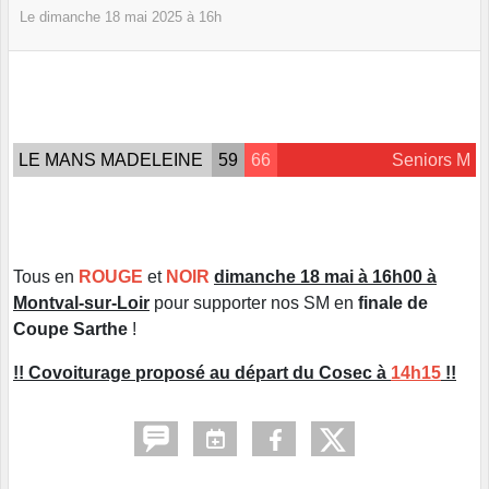
Le
dimanche
18
mai
2025
à 16h
LE MANS MADELEINE
59
66
Seniors M
Tous en
ROUGE
et
NOIR
dimanche 18 mai à 16h00 à
Montval-sur-Loir
pour supporter nos SM en
finale de
Coupe Sarthe
!
!! Covoiturage proposé au départ du Cosec à
14h15
!!