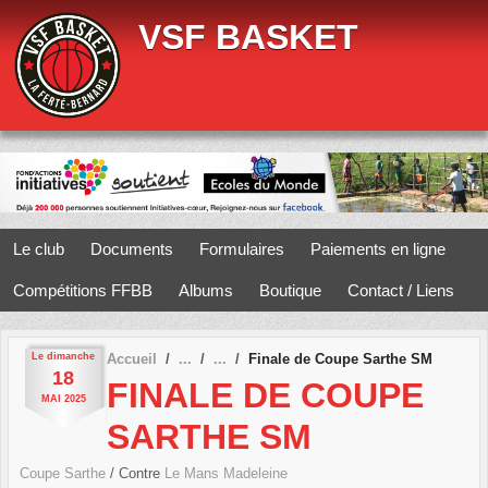
Panneau de gestion des cookies
VSF BASKET
Le club
Documents
Formulaires
Paiements en ligne
Compétitions FFBB
Albums
Boutique
Contact / Liens
Le
dimanche
Accueil
Finale de Coupe Sarthe SM
18
FINALE DE COUPE
MAI
2025
SARTHE SM
Coupe Sarthe
/ Contre
Le Mans Madeleine