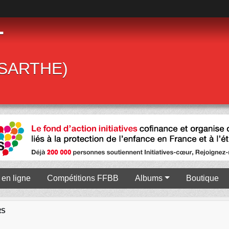
T
 (SARTHE)
en ligne
Compétitions FFBB
Albums
Boutique
RS