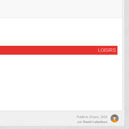
LOISIRS
Publié le
28 janv. 2026
par
David Lelardeux