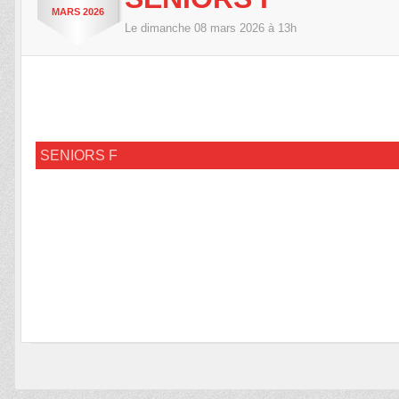
MARS
2026
Le
dimanche
08
mars
2026
à 13h
SENIORS F