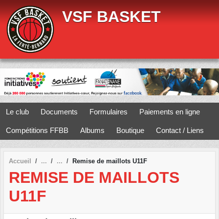
Panneau de gestion des cookies
VSF BASKET
Le club
Documents
Formulaires
Paiements en ligne
Compétitions FFBB
Albums
Boutique
Contact / Liens
Accueil
Remise de maillots U11F
REMISE DE MAILLOTS
U11F