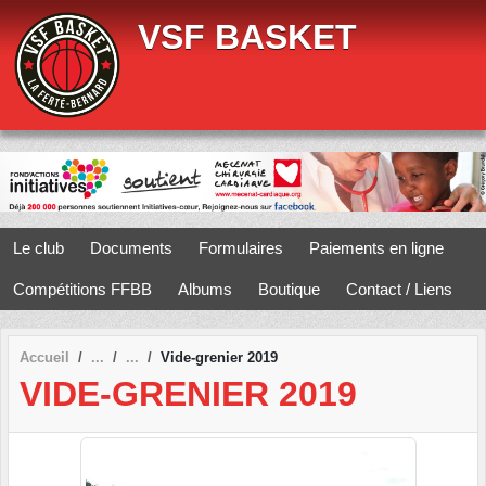
Panneau de gestion des cookies
VSF BASKET
Le club
Documents
Formulaires
Paiements en ligne
Compétitions FFBB
Albums
Boutique
Contact / Liens
Accueil
Vide-grenier 2019
VIDE-GRENIER 2019