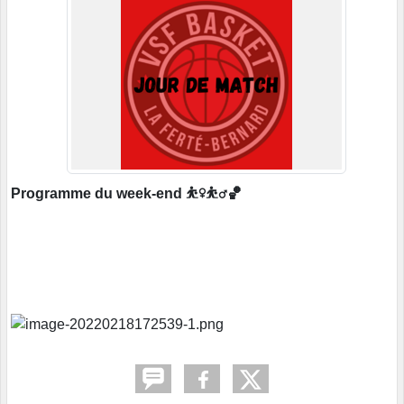
Programme du week-end ⛹️‍♀️⛹️‍♂️🏀