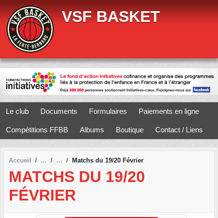
Panneau de gestion des cookies
VSF BASKET
Le club
Documents
Formulaires
Paiements en ligne
Compétitions FFBB
Albums
Boutique
Contact / Liens
Accueil
Matchs du 19/20 Février
MATCHS DU 19/20
FÉVRIER