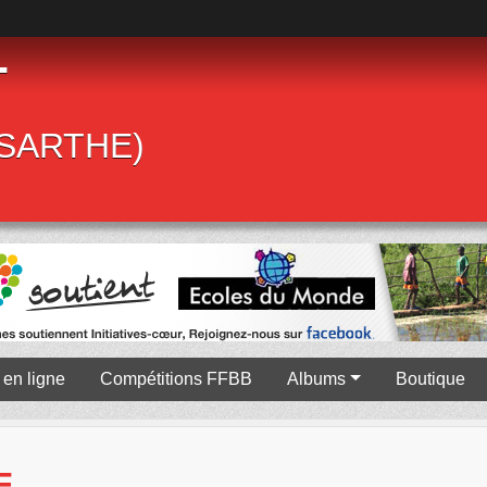
T
 (SARTHE)
en ligne
Compétitions FFBB
Albums
Boutique
F