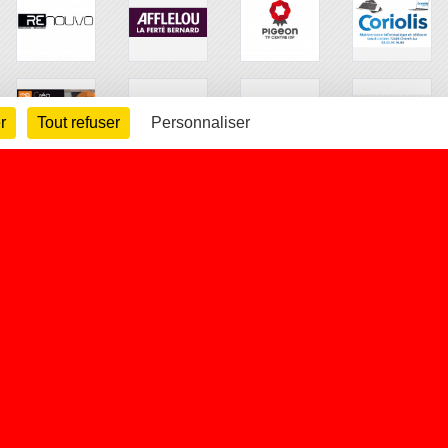
r
Tout refuser
Personnaliser
arte cookies
Gestion des cookies
s légales
Signaler un contenu inapproprié