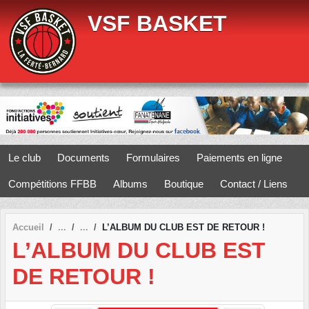
Panneau de gestion des cookies
VSF BASKET
Le club
Documents
Formulaires
Paiements en ligne
Compétitions FFBB
Albums
Boutique
Contact / Liens
Accueil
L’ALBUM DU CLUB EST DE RETOUR !
L’ALBUM DU CLUB EST
DE RETOUR !