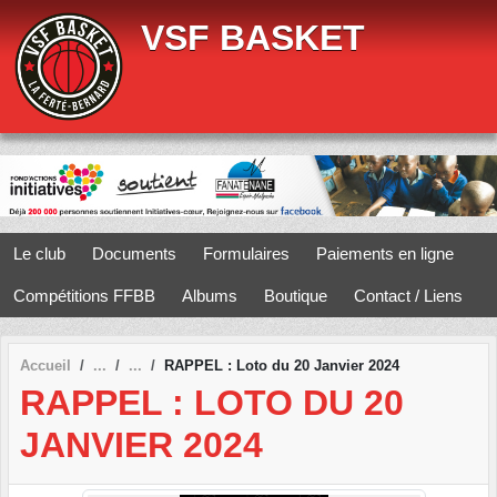
Panneau de gestion des cookies
VSF BASKET
Le club
Documents
Formulaires
Paiements en ligne
Compétitions FFBB
Albums
Boutique
Contact / Liens
Accueil
RAPPEL : Loto du 20 Janvier 2024
RAPPEL : LOTO DU 20
JANVIER 2024